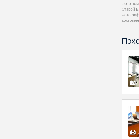
фото ном
Старой Б
Фотограф
достовер
Похо