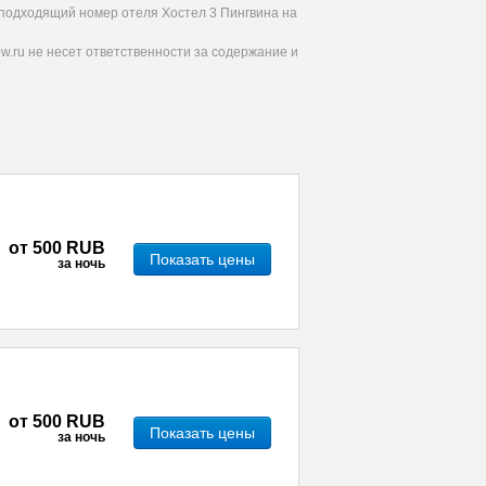
ь подходящий номер отеля Хостел 3 Пингвина на
.ru не несет ответственности за содержание и
от
500 RUB
Показать цены
за ночь
от
500 RUB
Показать цены
за ночь