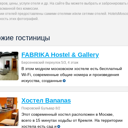
еров, цены, услуги отеля и др. На сайте Вы можете выбрать и забронироват
асманной без комиссии.
ии отелей предоставлены самими отелями и/или сетями отелей. HotelsMoscow
ность этих фотографий.
жие гостиницы
FABRIKA Hostel & Gallery
Берсеневский переулок 5/3, 4 этаж
В этом модном московском хостеле есть бесплатный
Wi-Fi, современные общие номера и произведения
искусства, созданные
Хостел Bananas
Покровский Бульвар 8/2
Этот современный хостел расположен в Москве,
всего в 15 минутах ходьбы от Кремля. На территории
хостела есть сад и