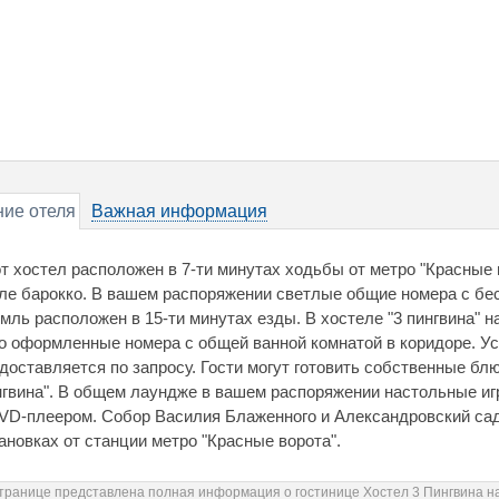
ие отеля
Важная информация
т хостел расположен в 7-ти минутах ходьбы от метро "Красные 
ле барокко. В вашем распоряжении светлые общие номера с бе
мль расположен в 15-ти минутах езды. В хостеле "3 пингвина" 
о оформленные номера с общей ванной комнатой в коридоре. Ус
доставляется по запросу. Гости могут готовить собственные бл
гвина". В общем лаундже в вашем распоряжении настольные иг
VD-плеером. Собор Василия Блаженного и Александровский сад
ановках от станции метро "Красные ворота".
странице представлена полная информация о гостинице Хостел 3 Пингвина н