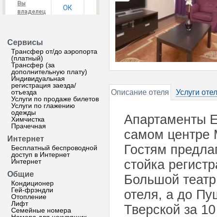
Вы
ОК
владелец
этого
сайта?
Сервисы
Трансфер от/до аэропорта
(платный)
Трансфер (за
дополнительную плату)
Индивидуальная
регистрация заезда/
отъезда
Описание отеля
Услуги оте
Услуги по продаже билетов
Услуги по глажению
одежды
Апартаменты E
Химчистка
Прачечная
самом центре 
Интернет
Гостям предлаг
Бесплатный беспроводной
доступ в Интернет
Интернет
стойка регист
Общие
Большой театр
Кондиционер
Гей-фрэндли
отеля, а до П
Отопление
Лифт
Тверской за 10
Семейные номера