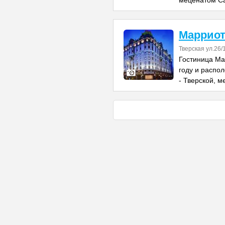
меценатом С
Марриот
Тверская ул.26/
Гостиница Ма
году и распо
- Тверской, м