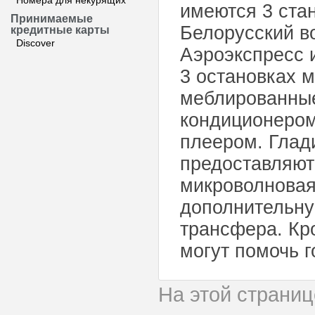
Номера для некурящих
имеются 3 стан
Принимаемые
Белорусский в
кредитные карты
Discover
Аэроэкспресс 
3 остановках 
меблированные
кондиционером
плеером. Глад
предоставляютс
микроволновая 
дополнительну
трансфера. Кр
могут помочь г
На этой страни