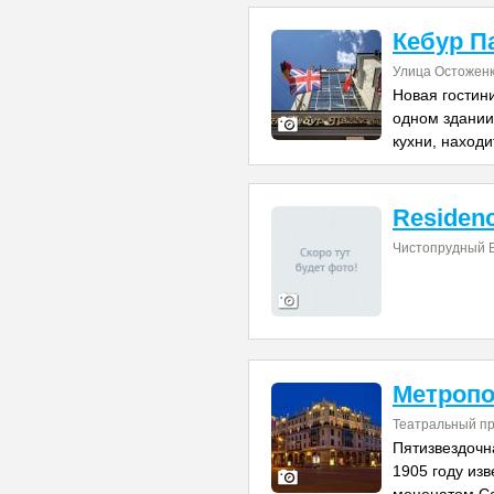
Кебур П
Улица Остоженк
Новая гостин
одном здании
кухни, находи
Residenc
Чистопрудный 
Метроп
Театральный пр
Пятизвездочн
1905 году из