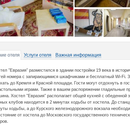
ие отеля
Услуги отеля
Важная информация
тел "Евразия" разместился в здании постройки 19 века в истор
тей номера с запирающимися шкафчиками и бесплатный Wi-Fi. З
хать до Кремля и Красной площади. Гости могут отдохнуть в г
астольными играми. Также в вашем распоряжении гладильные п
ина. Хостел "Евразия" располагает общей кухней с обеденной 
ных клубов находится в 2 минутах ходьбы от хостела. До станц
уты ходьбы, а до Курского железнодорожного вокзала необходим
стояние от хостела до Московского государственного техническ
ров.