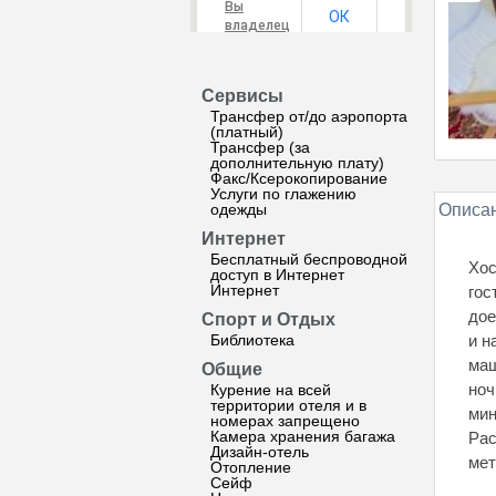
Вы
ОК
владелец
этого
сайта?
Сервисы
Трансфер от/до аэропорта
(платный)
Трансфер (за
дополнительную плату)
Факс/Ксерокопирование
Услуги по глажению
одежды
Описан
Интернет
Бесплатный беспроводной
Хос
доступ в Интернет
Интернет
гос
дое
Спорт и Отдых
Библиотека
и н
маш
Общие
ноч
Курение на всей
территории отеля и в
мин
номерах запрещено
Камера хранения багажа
Рас
Дизайн-отель
мет
Отопление
Сейф