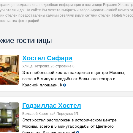
странице представлена подробная информация о гостинице Евразия Хостел 
уги отеля и др. На сайте Вы можете выбрать и забронировать любой номер о
ии отелей предоставлены самими отелями и/или сетями отелей. HotelsMoscow
ность этих фотографий.
жие гостиницы
Хостел Сафари
Улица Петровка 26 строение 8
Этот небольшой хостел находится в центре Москвы,
всего в 5 минутах ходьбы от Большого театра и
Красной площади. К
Годзиллас Хостел
Большой Каретный Переулок 6/1
Этот хостел расположен в историческом центре
Москвы, всего в 5 минутах ходьбы от Цветного
бульвара. К услугам гостей