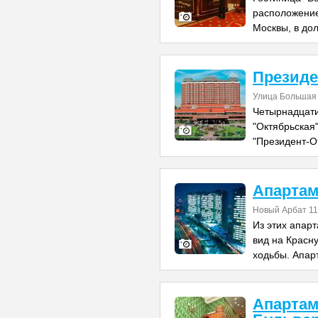
расположение
Москвы, в до
Президе
Улица Большая
Четырнадцати
"Октябрьская
"Президент-О
Апартам
Новый Арбат 11
Из этих апар
вид на Красн
ходьбы. Апар
Апартам