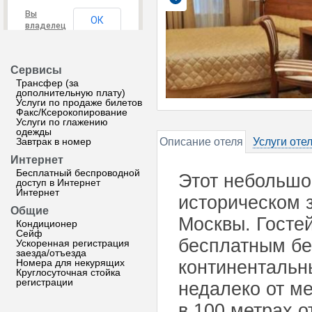
Вы
ОК
владелец
этого
сайта?
Сервисы
Трансфер (за
дополнительную плату)
Услуги по продаже билетов
Факс/Ксерокопирование
Услуги по глажению
одежды
Завтрак в номер
Описание отеля
Услуги оте
Интернет
Бесплатный беспроводной
Этот небольшо
доступ в Интернет
Интернет
историческом 
Общие
Москвы. Госте
Кондиционер
Сейф
бесплатным бе
Ускоренная регистрация
заезда/отъезда
Номера для некурящих
континентальн
Круглосуточная стойка
регистрации
недалеко от м
в 100 метрах о