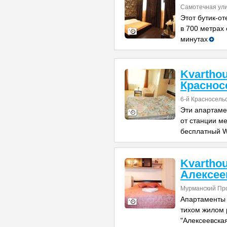
Самотечная ули
Этот бутик-от
в 700 метрах 
минутах
Kvartho
Краснос
6-й Красносель
Эти апартаме
от станции ме
бесплатный W
Kvartho
Алексее
Мурманский Пр
Апартаменты 
тихом жилом 
"Алексеевская