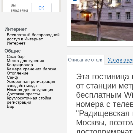
Вы
ОК
владелец
этого
сайта?
Интернет
Бесплатный беспроводной
доступ в Интернет
Интернет
Общие
Снэк-бар
Описание отеля
Услуги оте
Места для курения
Кондиционер
Камера хранения багажа
Отопление
Эта гостиница 
Сейф
Ускоренная регистрация
от станции мет
заезда/отъезда
Номера для некурящих
бесплатным Wi-
Доставка прессы
Круглосуточная стойка
регистрации
номера с теле
Бар
"Радищевская 
Москвы, поэтом
достопримечате