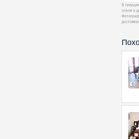
В текуще
отеля и д
Фотограф
достовер
Похо