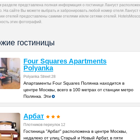
м разделе представлена полная информация о гостинице Лангуст расположенн
р. На сайте Вы можете выбрать и забронировать любой номер отеля Лангуст 
ии отелей предоставлены самими отелями и/или сетями отелей. HotelsMoscow
ность этих фотографий.
жие гостиницы
Four Squares Apartments
Polyanka
Polyanka Street 28
Апартаменты Four Squares Полянка находится в
центре Москвы, всего в 100 метрах от станции метро
Полянка. Эти
Арбат
Плотников переулок 12
Гостиница "Арбат" расположена в центре Москвы,
недалеко от улиц Старый и Новый Арбат, в пяти