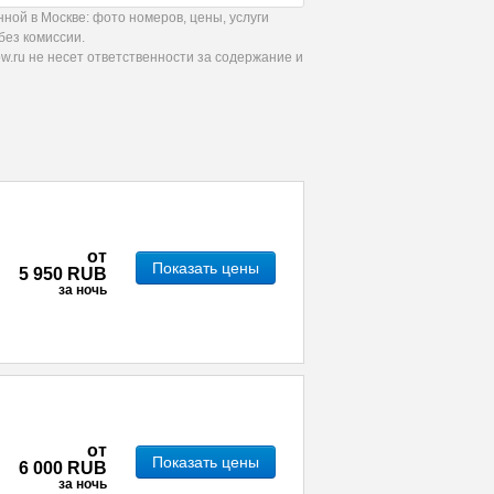
ой в Москве: фото номеров, цены, услуги
без комиссии.
.ru не несет ответственности за содержание и
от
Показать цены
5 950 RUB
за ночь
от
Показать цены
6 000 RUB
за ночь