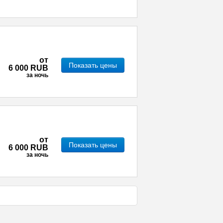
от
Показать цены
6 000 RUB
за ночь
от
Показать цены
6 000 RUB
за ночь