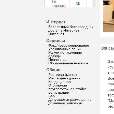
Вы
ОК
владелец
этого
сайта?
Интернет
Бесплатный беспроводной
доступ в Интернет
Интернет
Сервисы
Факс/Ксерокопирование
Описан
Упакованные ланчи
Услуги по глажению
одежды
Прачечная
Это
Обслуживание номеров
кру
Общие
тел
Ресторан (меню)
Места для курения
Все
Кондиционер
при
Отопление
Круглосуточная стойка
сре
регистрации
тог
Бар
Допускается размещение
"Ма
домашних животных
рес