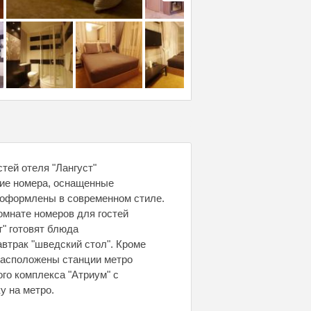
тей отеля "Лангуст"
кие номера, оснащенные
" оформлены в современном стиле.
омнате номеров для гостей
т" готовят блюда
втрак "шведский стол". Кроме
 расположены станции метро
ого комплекса "Атриум" с
у на метро.