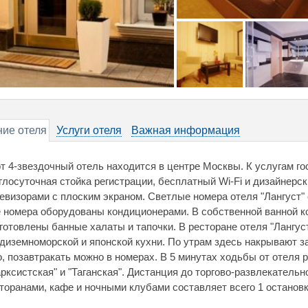
ие отеля
Услуги отеля
Важная информация
т 4-звездочный отель находится в центре Москвы. К услугам гос
глосуточная стойка регистрации, бесплатный Wi-Fi и дизайнерс
евизорами с плоским экраном. Светлые номера отеля "Лангуст
 номера оборудованы кондиционерами. В собственной ванной к
готовлены банные халаты и тапочки. В ресторане отеля "Лангус
диземноморской и японской кухни. По утрам здесь накрывают за
о, позавтракать можно в номерах. В 5 минутах ходьбы от отеля
рксистская" и "Таганская". Дистанция до торгово-развлекательн
торанами, кафе и ночными клубами составляет всего 1 остановк