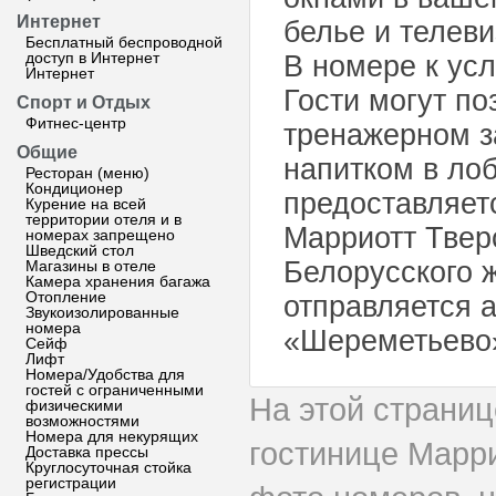
Интернет
белье и телев
Бесплатный беспроводной
доступ в Интернет
В номере к усл
Интернет
Гости могут по
Спорт и Отдых
Фитнес-центр
тренажерном з
Общие
напитком в лоб
Ресторан (меню)
Кондиционер
предоставляет
Курение на всей
территории отеля и в
Марриотт Твер
номерах запрещено
Шведский стол
Белорусского 
Магазины в отеле
Камера хранения багажа
Отопление
отправляется 
Звукоизолированные
номера
«Шереметьево
Сейф
Лифт
Номера/Удобства для
гостей с ограниченными
На этой страни
физическими
возможностями
Номера для некурящих
гостинице Марр
Доставка прессы
Круглосуточная стойка
регистрации