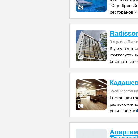
"Серебряный Б
ресторанов и
Radisson
3-я улица Ямск
К услугам гос
круглосуточн
бесплатный 
Кадашев
Кадашевская н
Роскошная го
расположилас
реки. Гостям
Апартам