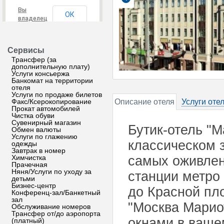
Вы
ОК
владелец
этого
сайта?
Сервисы
Трансфер (за
дополнительную плату)
Услуги консьержа
Банкомат на территории
отеля
Услуги по продаже билетов
Факс/Ксерокопирование
Описание отеля
Услуги оте
Прокат автомобилей
Чистка обуви
Сувенирный магазин
Бутик-отель "
Обмен валюты
Услуги по глажению
классическом 
одежды
Завтрак в номер
Химчистка
самых оживлен
Прачечная
Няня/Услуги по уходу за
станции метро
детьми
Бизнес-центр
до Красной пл
Конференц-зал/Банкетный
зал
"Москва Марио
Обслуживание номеров
Трансфер от/до аэропорта
окнами в ваше
(платный)