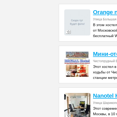
Orange n
Улица Большая 
В этом хосте
от Московской
бесплатный W
Мини-от
Чистопрудный Б
Этот хостел в
ходьбы от Чис
станции метр
Nanotel 
Улица Шарикоп
Этот совреме
Москвы, в 10