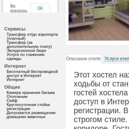
Вы
ОК
владелец
этого
сайта?
Сервисы
Трансфер от/до аэропорта
(платный)
Трансфер (за
дополнительную плату)
Экскурсионное бюро
Услуги по глажению
одежды
Описание отеля
Услуги оте
Интернет
Бесплатный беспроводной
Этот хостел на
доступ в Интернет
Интернет
ходьбы от стан
Общие
гостей хостел
Камера хранения багажа
Отопление
доступ в Интер
Сейф
Круглосуточная стойка
регистрации
регистрации. 
Допускается размещение
домашних животных
строгом стиле
коридоре. Гост