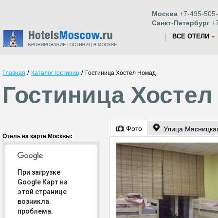
Москва
+7-495-505-
Санкт-Петербург
+7
ВСЕ ОТЕЛИ
/
/
Главная
Каталог гостиниц
Гостиница Хостел Номад
Гостиница Хостел
Фото
Отель на карте Москвы:
При загрузке
Google Карт на
этой странице
возникла
проблема.