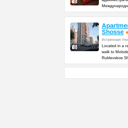
Международн
Apartme
Shosse
Истринская Ули
Located in a r
walk to Molod
Rublevskoe S