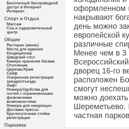
Бесплатный беспроводной
оформленном в
доступ в Интернет
Интернет
накрывают бог
Спорт и Отдых
Массаж
день можно за
Спа и оздоровительный
центр
европейской к
Общие
различные спи
Ресторан (меню)
Места для курения
Менее чем в 3 
Кондиционер
Шведский стол
Всероссийский
Камера хранения багажа
Отопление
дворец 16-го в
Церковь/Храм
Сейф
Ускоренная регистрация
расположен Бот
заезда/отъезда
Лифт
смогут неспеш
Номера/Удобства для
гостей с ограниченными
можно доехать
физическими
возможностями
Шереметьево. 
Номера для некурящих
Доставка прессы
Круглосуточная стойка
частная парков
регистрации
Парковка