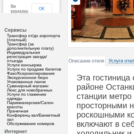
Вы
ОК
владелец
этого
сайта?
Сервисы
Трансфер от/до аэропорта
(платный)
Трансфер (за
дополнительную плату)
Индивидуальная
регистрация заезда/
отъезда
Описание отеля
Услуги оте
Услуги консьержа
Услуги по продаже билетов
Факс/Ксерокопирование
Эта гостиница 
Экскурсионное бюро
Упакованные ланчи
районе Останки
Сувенирный магазин
Люкс для новобрачных
Услуги по глажению
станции метро 
одежды
Парикмахерская/Салон
просторными н
красоты
Прачечная
роскошными ко
Конференц-зал/Банкетный
зал
включают в се
Обслуживание номеров
Интернет
холодильник и 