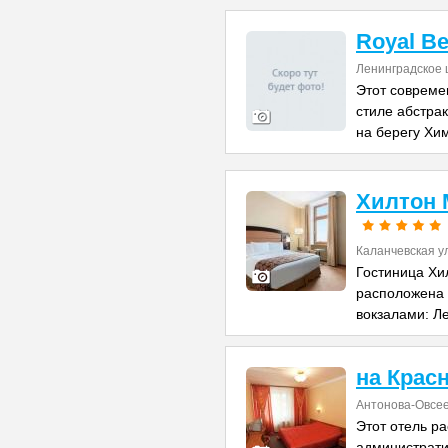
Royal Be
Ленинградское 
Этот совреме
стиле абстра
на берегу Хи
Хилтон 
Каланчевская у
Гостиница Хи
расположена
вокзалами: Л
на Крас
Антонова-Овсее
Этот отель р
администрати