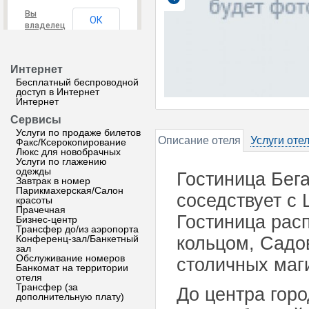
Вы
ОК
владелец
этого
сайта?
Интернет
Бесплатный беспроводной
доступ в Интернет
Интернет
Сервисы
Услуги по продаже билетов
Описание отеля
Услуги оте
Факс/Ксерокопирование
Люкс для новобрачных
Услуги по глажению
одежды
Гостиница Бег
Завтрак в номер
Парикмахерская/Салон
соседствует с
красоты
Прачечная
Гостиница рас
Бизнес-центр
Трансфер до/из аэропорта
Конференц-зал/Банкетный
кольцом, Садо
зал
Обслуживание номеров
столичных маг
Банкомат на территории
отеля
Трансфер (за
До центра горо
дополнительную плату)