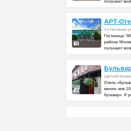
получают воз
АРТ-От
3-я Песчаная ул
Гостиница "А
районе Москв
получают воз
Бульвар
Цветной бульвар
Отель «Бульв
менее чем 10
бульвар». К у