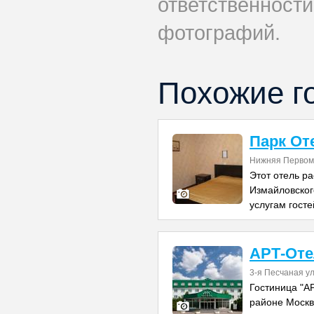
ответственности
фотографий.
Похожие г
Парк От
Нижняя Первом
Этот отель ра
Измайловског
услугам госте
АРТ-От
3-я Песчаная ул
Гостиница "А
районе Москв