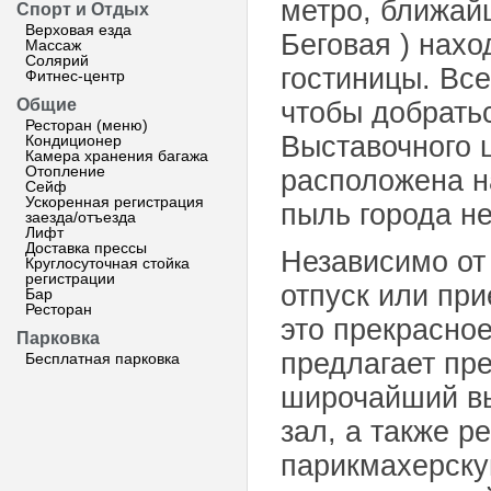
метро, ближайш
Спорт и Отдых
Верховая езда
Беговая ) нахо
Массаж
Солярий
гостиницы. Все
Фитнес-центр
Общие
чтобы добрать
Ресторан (меню)
Выставочного ц
Кондиционер
Камера хранения багажа
Отопление
расположена н
Сейф
Ускоренная регистрация
пыль города не
заезда/отъезда
Лифт
Доставка прессы
Независимо от 
Круглосуточная стойка
регистрации
отпуск или при
Бар
Ресторан
это прекрасно
Парковка
предлагает пр
Бесплатная парковка
широчайший вы
зал, а также р
парикмахерску