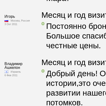
Месяц и год визи
Игорь
Москва, Россия
Постоянно брон
3 Окт 2011
Большое спасиб
честные цены.
Месяц и год визи
Владимир
Ашкелон
Добрый день! О
Израиль
6 Фев 2011
истории,это оч
развитии нашег
потомков.