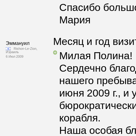
Спасибо больш
Мария
Месяц и год визи
Эммануил
Rishon-Le-Zion,
Милая Полина!
Израиль
6 Июл 2009
Сердечно благ
нашего пребыва
июня 2009 г., и
бюрократически
корабля.
Наша особая бл