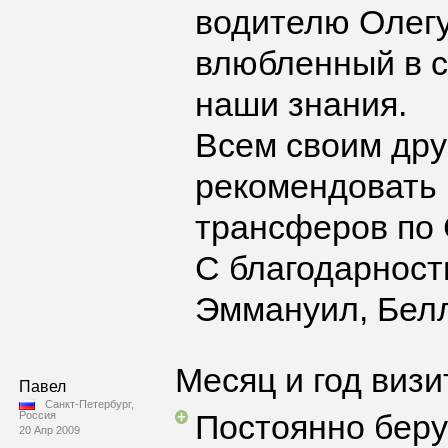
водителю Олегу
влюбленный в с
наши знания.
Всем своим дру
рекомендовать 
трансферов по 
С благодарност
Эммануил, Белл
Месяц и год визи
Павел
Санкт-Петербург,
Постоянно беру
Россия
20 Апр 2009