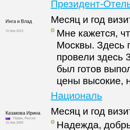
Президент-Отел
Месяц и год визи
Инга и Влад
Мне кажется, ч
15 Апр 2013
Москвы. Здесь 
провели здесь 
был готов выпо
цены высокие, н
Националь
Месяц и год визи
Казакова Ирина
Пермь, Россия
Надежда, добры
16 Апр 2009