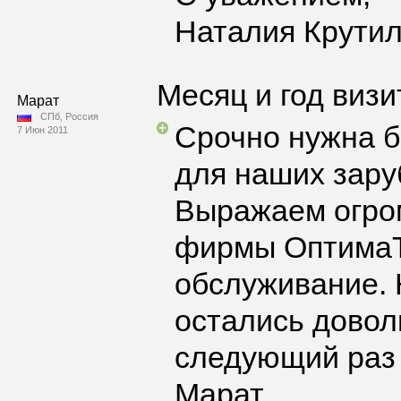
Наталия Крути
Месяц и год визи
Марат
СПб, Россия
Срочно нужна б
7 Июн 2011
для наших зару
Выражаем огро
фирмы ОптимаТ
обслуживание. 
остались доволь
следующий раз
Марат