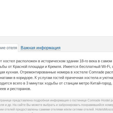
ие отеля
Важная информация
т хостел расположен в историческом здании 18-го века в самом
ьбы от Красной площади и Кремля. Имеется бесплатный Wi-Fi,
ая кухная. Отремонтированные номера в хостеле Comrade рас
натами в коридоре. К услугам гостей прачечная хостела и уютн
одится всего в 3 минутах ходьбы от станции метро Китай-город. 
еев и ресторанов.
странице представлена подробная информация о гостинице Comrade Hostel р
еля и др. На сайте Вы можете выбрать и забронировать понравившийся номер
ии отелей предоставлены самими отелями и/или сетями отелей. HotelsMoscow