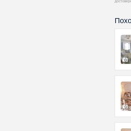
достовер
Похо