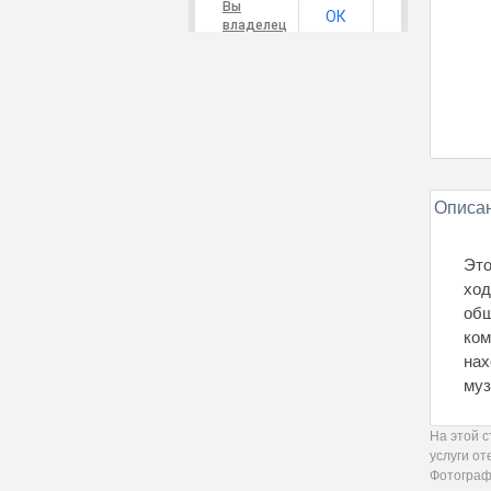
Вы
ОК
владелец
этого
сайта?
Описан
Это
ход
общ
ком
нах
муз
На этой 
услуги от
Фотограф