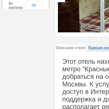
Вы
ОК
владелец
этого
сайта?
Описание отеля
Важная ин
Этот отель нах
метро “Красные
добраться на 
Москвы. К усл
доступ в Инте
поддержка и д
располагает р