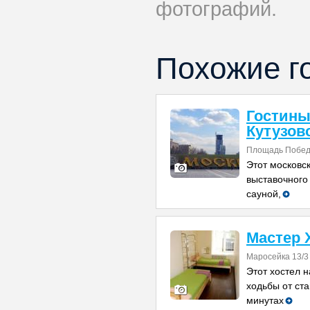
фотографий.
Похожие г
Гостины
Кутузов
Площадь Побед
Этот московск
выставочного
сауной,
Мастер 
Маросейка 13/3
Этот хостел н
ходьбы от ста
минутах