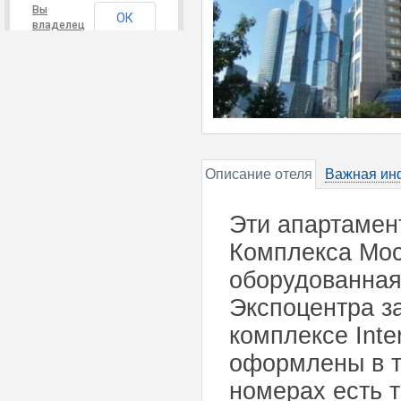
Вы
ОК
владелец
этого
сайта?
Описание отеля
Важная ин
Эти апартамен
Комплекса Мос
оборудованная 
Экспоцентра з
комплексе Inte
оформлены в т
номерах есть т