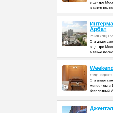
в центре Моск
а также полн
Интерма
Арбат
Район Улицы А
Эти апартаме
в центре Моск
а также полн
Weekend
Улица Тверская
Эти апартаме
менее чем в 1
бесплатный W
Джентэл