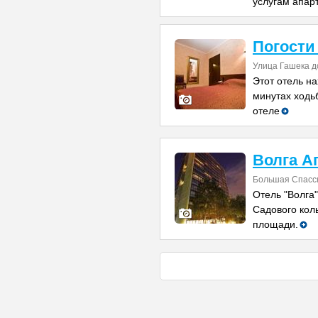
услугам апар
Погости
Улица Гашека до
Этот отель на
минутах ходь
отеле
Волга А
Большая Спасск
Отель "Волга"
Садового коль
площади.