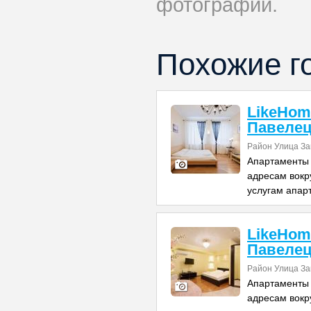
фотографий.
Похожие г
LikeHom
Павелец
Район Улица З
Апартаменты
адресам вокр
услугам апар
LikeHom
Павелец
Район Улица З
Апартаменты
адресам вокр