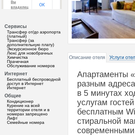
Вы
ОК
владелец
этого
сайта?
Сервисы
Трансфер от/до аэропорта
(платный)
Трансфер (за
дополнительную плату)
Экскурсионное бюро
Люкс для новобрачных
Химчистка
Описание отеля
Услуги оте
Прачечная
Обслуживание номеров
Апартаменты «
Интернет
Бесплатный беспроводной
разным адреса
доступ в Интернет
Интернет
в 5 минутах хо
Общие
услугам госте
Кондиционер
Курение на всей
территории отеля и в
бесплатным Wi
номерах запрещено
Лифт
стиральной ма
Семейные номера
современными 