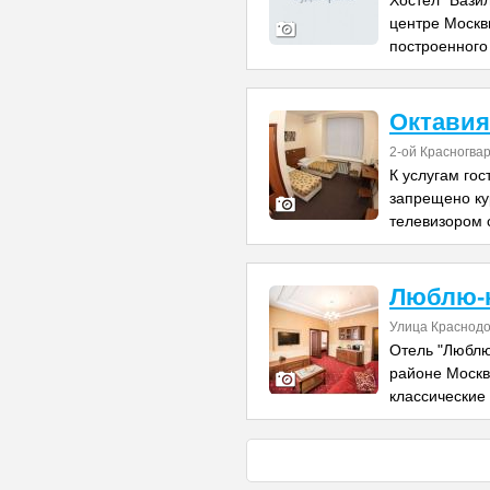
Хостел "Бази
центре Москв
построенного 
Октавия
2-oй Красногвар
К услугам гос
запрещено ку
телевизором 
Люблю-
Улица Краснодо
Отель "Люблю
районе Москв
классические