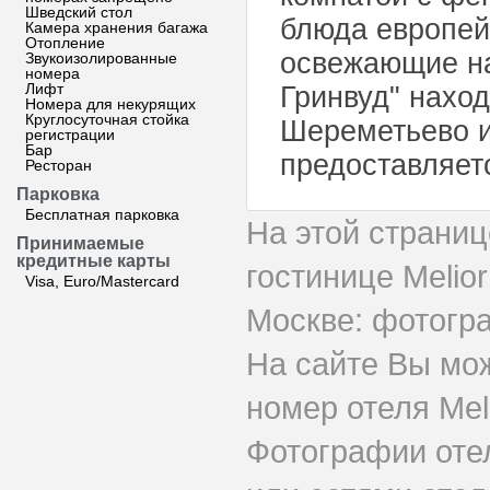
Шведский стол
блюда европейс
Камера хранения багажа
Отопление
освежающие на
Звукоизолированные
номера
Лифт
Гринвуд" наход
Номера для некурящих
Круглосуточная стойка
Шереметьево и
регистрации
Бар
предоставляетс
Ресторан
Парковка
Бесплатная парковка
На этой страни
Принимаемые
кредитные карты
гостинице Melio
Visa, Euro/Mastercard
Москве: фотогра
На сайте Вы мо
номер отеля Mel
Фотографии оте