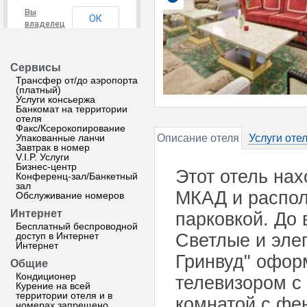
Вы
ОК
владелец
этого
сайта?
Сервисы
Трансфер от/до аэропорта
(платный)
Услуги консьержа
Банкомат на территории
отеля
Факс/Ксерокопирование
Упакованные ланчи
Описание отеля
Услуги оте
Завтрак в номер
V.I.P. Услуги
Бизнес-центр
Этот отель нах
Конференц-зал/Банкетный
зал
МКАД и распол
Обслуживание номеров
Интернет
парковкой. До 
Бесплатный беспроводной
доступ в Интернет
Светлые и эле
Интернет
Гринвуд" офор
Общие
Кондиционер
телевизором с
Курение на всей
территории отеля и в
комнатой с фе
номерах запрещено