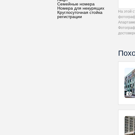
Семейные номера
Номера для некурящих
На этой 
Круглосуточная стойка
регистрации
фотограф
Апартамен
Фотограф
достовер
Похо