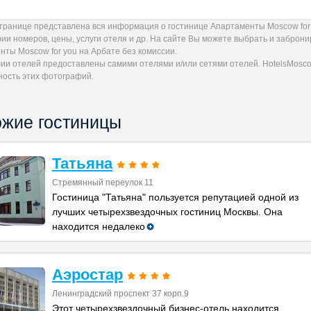
странице представлена вся информация о гостинице Апартаменты Moscow for
ии номеров, цены, услуги отеля и др. На сайте Вы можете выбрать и заброн
ты Moscow for you на Арбате без комиссии.
ии отелей предоставлены самими отелями и/или сетями отелей. HotelsMoscow
ность этих фотографий.
жие гостиницы
Татьяна
Стремянный переулок 11
Гостиница "Татьяна" пользуется репутацией одной из
лучших четырехзвездочных гостиниц Москвы. Она
находится недалеко
Аэростар
Ленинградский проспект 37 корп.9
Этот четырехзвездочный бизнес-отель находится