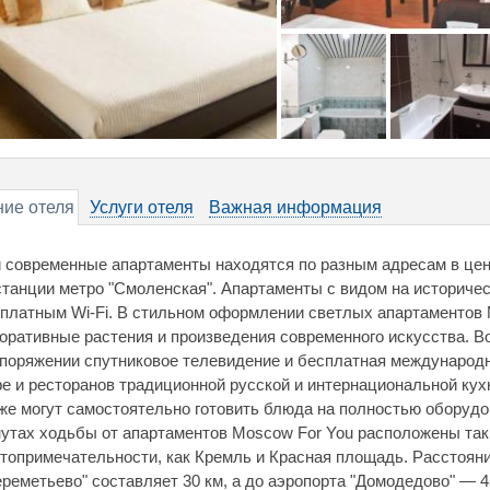
ие отеля
Услуги отеля
Важная информация
 современные апартаменты находятся по разным адресам в цен
станции метро "Смоленская". Апартаменты с видом на историч
платным Wi-Fi. В стильном оформлении светлых апартаментов
оративные растения и произведения современного искусства. В
поряжении спутниковое телевидение и бесплатная международн
е и ресторанов традиционной русской и интернациональной кухн
же могут самостоятельно готовить блюда на полностью оборудо
утах ходьбы от апартаментов Moscow For You расположены та
топримечательности, как Кремль и Красная площадь. Расстояни
реметьево" составляет 30 км, а до аэропорта "Домодедово" — 4