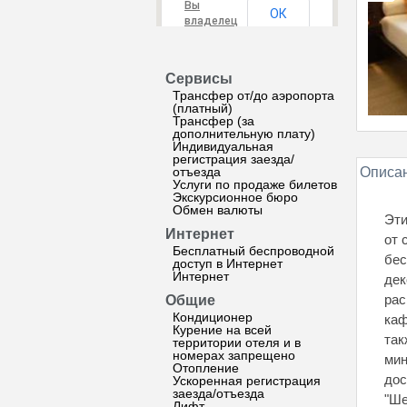
Вы
ОК
владелец
этого
сайта?
Сервисы
Трансфер от/до аэропорта
(платный)
Трансфер (за
дополнительную плату)
Индивидуальная
регистрация заезда/
отъезда
Описан
Услуги по продаже билетов
Экскурсионное бюро
Обмен валюты
Эти
Интернет
от 
Бесплатный беспроводной
бес
доступ в Интернет
Интернет
дек
рас
Общие
Кондиционер
каф
Курение на всей
так
территории отеля и в
номерах запрещено
мин
Отопление
дос
Ускоренная регистрация
заезда/отъезда
"Ше
Лифт