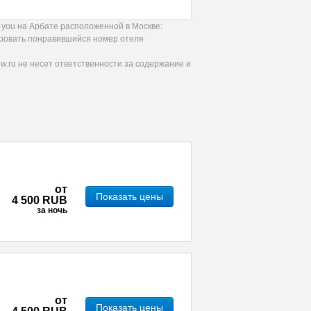
 you на Арбате расположенной в Москве:
ировать понравившийся номер отеля
.ru не несет ответственности за содержание и
от
Показать цены
4 500 RUB
за ночь
от
Показать цены