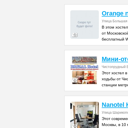
Orange n
Улица Большая 
В этом хосте
от Московской
бесплатный W
Мини-от
Чистопрудный Б
Этот хостел в
ходьбы от Чис
станции метр
Nanotel 
Улица Шарикоп
Этот совреме
Москвы, в 10