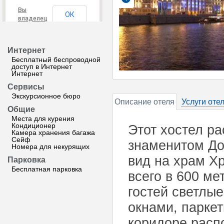
Вы
ОК
владелец
этого
сайта?
Интернет
Бесплатный беспроводной
доступ в Интернет
Интернет
Сервисы
Экскурсионное бюро
Описание отеля
Услуги оте
Общие
Места для курения
Кондиционер
Этот хостел ра
Камера хранения багажа
Сейф
знаменитом До
Номера для некурящих
вид на храм Х
Парковка
Бесплатная парковка
всего в 600 ме
гостей светлы
окнами, парке
коридоре расп