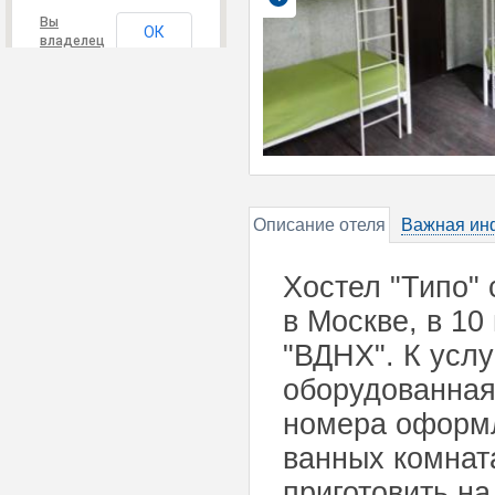
Вы
ОК
владелец
этого
сайта?
Описание отеля
Важная ин
Хостел "Типо" 
в Москве, в 10
"ВДНХ". К усл
оборудованная
номера оформл
ванных комнат
приготовить на