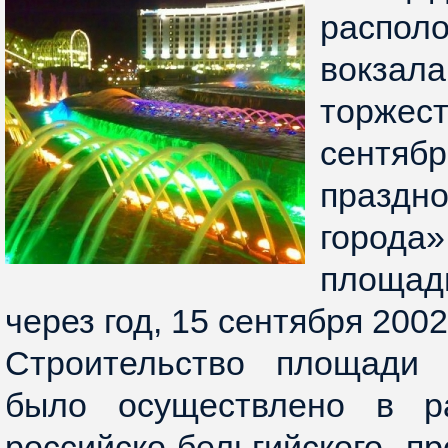
располо
вок
торжес
сентябр
праз
горо
площад
через год, 15 сентября 2002
Строительство площади
было осуществлено в ра
российско-бельгийского п